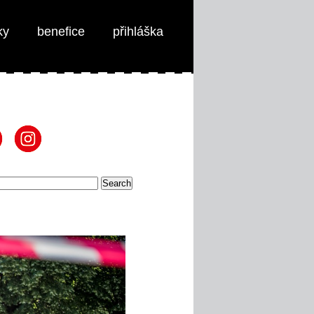
ky
benefice
přihláška