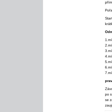
přím
Pořa
Star
krát
Odm
1.mí
2.mí
3.mí
4.mí
5.mí
6.mí
7.m
prav
Závo
po s
se z
zauj