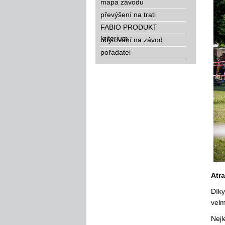
mapa závodu
převýšení na trati
FABIO PRODUKT
kriterium
ubytování na závod
pořadatel
Atr
Díky
velm
Nejl