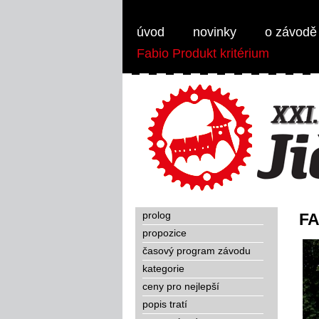
Weber Jičínská 50 - MTB 1/2 maraton
úvod
novinky
o závodě
Fabio Produkt kritérium
prolog
FA
propozice
časový program závodu
kategorie
ceny pro nejlepší
popis tratí