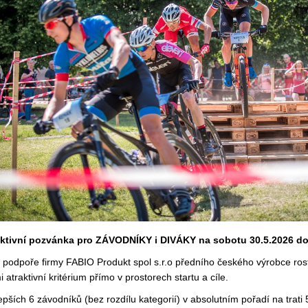
aktivní pozvánka pro ZÁVODNÍKY i DIVÁKY na sobotu 30.5.2026 do 
 podpoře firmy FABIO Produkt spol s.r.o předního českého výrobce rost
i atraktivní kritérium přímo v prostorech startu a cíle.
epších 6 závodníků (bez rozdílu kategorií) v absolutním pořadí na trati 