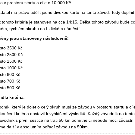
o v prostoru startu a cíle o 10 000 Kč.
datel má právo udělit jednu divokou kartu na tento závod. Tedy dopl
t tohoto kritéria je stanoven na cca 14:15. Délka tohoto závodu bude 
kém, rychlém okruhu na Lidickém náměstí.
ěny jsou stanoveny následovně:
sto 3500 Kč
sto 2500 Kč
sto 1500 Kč
sto 1000 Kč
sto 800 Kč
sto 700 Kč
ísto 500 Kč
idla kritéria
:
dník, který je dojet o celý okruh musí ze závodu v prostoru startu a cí
končení kritéria dostavit k vyhlášení výsledků. Každý závodník na tento
ávodník s první šestice na trati 50 km odmítne či nebude moci zůčastnit
me další v absolutním pořadí závodu na 50km.