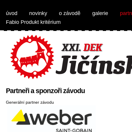
Weber Jičínská 50 - MTB 1/2 maraton
úvod
novinky
o závodě
galerie
partn
Fabio Produkt kritérium
Partneři a sponzoři závodu
Generální partner závodu