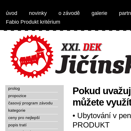
Weber Jičínská 50 - MTB 1/2 maraton
úvod
novinky
o závodě
galerie
partn
Fabio Produkt kritérium
Pokud uvažuje
prolog
propozice
můžete využít
časový program závodu
kategorie
• Ubytování v pe
ceny pro nejlepší
PRODUKT
popis tratí