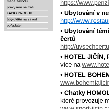
mapa závodu
https://www.penzi
převýšení na trati
•
Ubytování v ne
FABIO PRODUKT
kriterium
http://www.restau
ubytování na závod
pořadatel
•
Ubytování témě
čertů
http://uvsechcert
• HOTEL JIČÍN,
více na
www.hotel
• HOTEL BOHEM
www.bohemiajici
• Chatky HOMOL
které provozuje m
www.sport-jicin.c